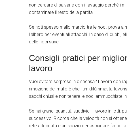
non cercare di salvarle con il lavaggio perché i m
contaminare il resto della partita.
Se noti spesso mallo marcio tra le noci, prova a m
l’albero per eventuali attacchi. In caso di dubbi, e
delle noci sane.
Consigli pratici per miglior
lavoro
Vuoi evitare sorprese in dispensa? Lavora con rapi
rimozione del mallo è che l’umidità rimasta favori
sacchi chiusi e non tenere le noci ammucchiate in u
Se hai grandi quantità, suddividi il lavoro in lotti:
successivo. Ricorda che la velocità non si ottiene 
rete adeguata e un spazio per asciugare fanno la 