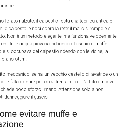
pulisce.
o forato rialzato, il calpestio resta una tecnica antica e
 e calpesta le noci sopra la rete: il mallo si rompe e si
otto. Non è un metodo elegante, ma funziona velocemente
e residui e acqua piovana, riducendo il rischio di muffe.
 e si occupava del calpestio ridendo con le vicine; la
 erano ottimi.
rito meccanico: se hai un vecchio cestello di lavatrice o un
 e falla roteare per circa trenta minuti. L’attrito rimuove
 e richiede poco sforzo umano. Attenzione solo a non
ti danneggiare il guscio.
come evitare muffe e
azione