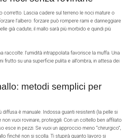
do corretto. Lascia cadere sul terreno le noci mature o
forzare l’albero: forzare può rompere rami e danneggiare
elle già cadute; il mallo sarà più morbido e quindi più
a raccolte: l’umidità intrappolata favorisce la muffa. Una
i frutto su una superficie pulita e all’ombra, in attesa dei
llo: metodi semplici per
 diffusa è manuale. Indossa guanti resistenti (la pelle si
 non vuoi rovinare, proteggili. Con un coltello ben affilato
esso esce in pezzi. Se vuoi un approccio meno “chirurgico”,
o finché non si scolla. Ti stupirà quanto lavoro si