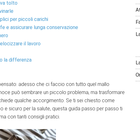
 va tolto
A
inarle
ci per piccoli carichi
F
fe e assicurare lunga conservazione
La
nero
velocizzare il lavoro
o la differenza
L
O
 pensato: adesso che ci faccio con tutto quel mallo
a noce può sembrare un piccolo problema, ma trasformare
chiede qualche accorgimento. Se ti sei chiesto come
o e sicuro per la salute, questa guida passo per passo ti
a con tanti consigli pratici.