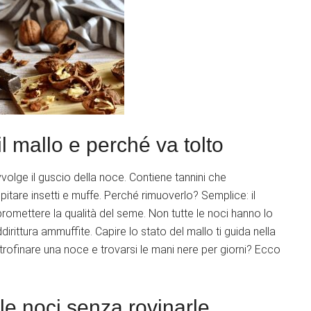
il mallo e perché va tolto
vvolge il guscio della noce. Contiene tannini che
itare insetti e muffe. Perché rimuoverlo? Semplice: il
romettere la qualità del seme. Non tutte le noci hanno lo
irittura ammuffite. Capire lo stato del mallo ti guida nella
strofinare una noce e trovarsi le mani nere per giorni? Ecco
e noci senza rovinarle