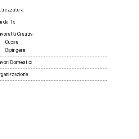
ttrezzatura
ai da Te
voretti Creativi
Cucire
Dipingere
avori Domestici
rganizzazione