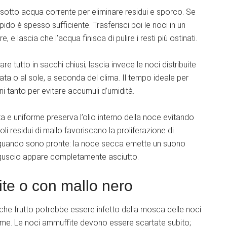
 sotto acqua corrente per eliminare residui e sporco. Se
rapido è spesso sufficiente. Trasferisci poi le noci in un
 e lascia che l’acqua finisca di pulire i resti più ostinati.
e tutto in sacchi chiusi; lascia invece le noci distribuite
lata o al sole, a seconda del clima. Il tempo ideale per
i tanto per evitare accumuli d’umidità.
 e uniforme preserva l’olio interno della noce evitando
oli residui di mallo favoriscano la proliferazione di
 quando sono pronte: la noce secca emette un suono
l guscio appare completamente asciutto.
te o con mallo nero
lche frutto potrebbe essere infetto dalla mosca delle noci
ume. Le noci ammuffite devono essere scartate subito;