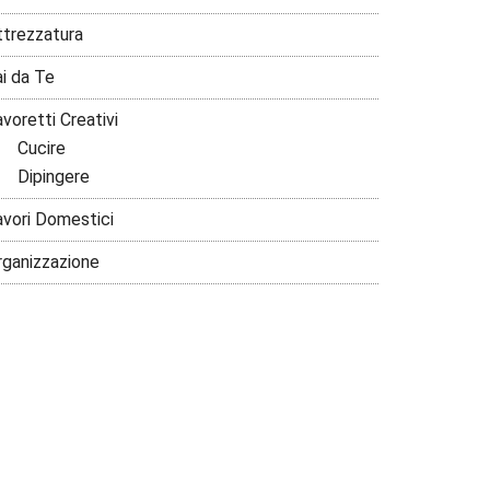
ttrezzatura
ai da Te
voretti Creativi
Cucire
Dipingere
avori Domestici
rganizzazione