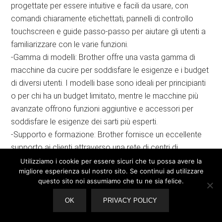
progettate per essere intuitive e facili da usare, con
comandi chiaramente etichettati, pannelli di controllo
touchscreen e guide passo-passo per aiutare gli utenti a
familiarizzare con le varie funzioni.
-Gamma di modelli: Brother offre una vasta gamma di
macchine da cucire per soddisfare le esigenze e i budget
di diversi utenti. I modelli base sono ideali per principianti
o per chi ha un budget limitato, mentre le macchine più
avanzate offrono funzioni aggiuntive e accessori per
soddisfare le esigenze dei sarti più esperti.
-Supporto e formazione: Brother fornisce un eccellente
supporto ai clienti attraverso una rete di centri di
assistenza autorizzati, un servizio clienti reattivo e una
Utilizziamo i cookie per essere sicuri che tu possa avere la
migliore esperienza sul nostro sito. Se continui ad utilizzare
vasta gamma di risorse educative, tra cui manuali, video
questo sito noi assumiamo che tu ne sia felice.
tutorial e corsi online.
-Compatibilità con gli accessori: Brother offre una vasta
OK
PRIVACY POLICY
gamma di accessori compatibili con le sue macchine da