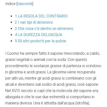
Indice
[
nascondi
]
1
LA REGOLA DEL CONTRARIO
2
I vari tipi di detersivo
3
Che cosa c’è dentro un detersivo
4
LA DUREZZA DELL’ACQUA
5
Gli altri prodotti per le pulizie
I L’uomo ha sempre fatto il sapone mescolando, a caldo,
grassi vegetali o animali con la soda. Con questo
procedimento le sostanze grasse di partenza si scindono
in glicerina e acidi grassi. La glicerina viene recuperata
per altri usi, mentre gli acidi grassi si combinano con gli
alcali e diventano sali sodici di acidi grassi, cioè sapone.
Nel XVIII secolo si capì che la molecola del sapone era
allungata e che le sue due estremità si comportano in
maniera diversa. Una è attratta dall’acqua (idrofila),