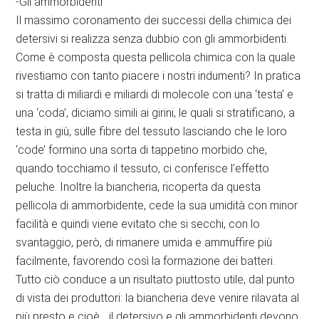
-Gli ammorbidenti
Il massimo coronamento dei successi della chimica dei
detersivi si realizza senza dubbio con gli ammorbidenti.
Come è composta questa pellicola chimica con la quale
rivestiamo con tanto piacere i nostri indumenti? In pratica
si tratta di miliardi e miliardi di molecole con una ‘testa’ e
una ‘coda’, diciamo simili ai girini, le quali si stratificano, a
testa in giù, sulle fibre del tessuto lasciando che le loro
‘code’ formino una sorta di tappetino morbido che,
quando tocchiamo il tessuto, ci conferisce l’effetto
peluche. Inoltre la biancheria, ricoperta da questa
pellicola di ammorbidente, cede la sua umidità con minor
facilità e quindi viene evitato che si secchi, con lo
svantaggio, però, di rimanere umida e ammuffire più
facilmente, favorendo così la formazione dei batteri.
Tutto ciò conduce a un risultato piuttosto utile, dal punto
di vista dei produttori: la biancheria deve venire rilavata al
più presto e cioè… il detersivo e gli ammorbidenti devono