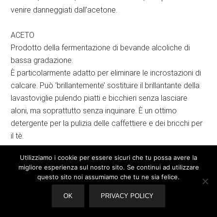
venire danneggiati dall’acetone.
ACETO
Prodotto della fermentazione di bevande alcoliche di
bassa gradazione.
È particolarmente adatto per eliminare le incrostazioni di
calcare. Può ‘brillantemente’ sostituire il brillantante della
lavastoviglie pulendo piatti e bicchieri senza lasciare
aloni, ma soprattutto senza inquinare. È un ottimo
detergente per la pulizia delle caffettiere e dei bricchi per
il tè.
Utilizziamo i cookie per essere sicuri che tu possa avere la
ACETONE
migliore esperienza sul nostro sito. Se continui ad utilizzare
Risulta essere un liquido incolore, molto volatile,
questo sito noi assumiamo che tu ne sia felice.
infiammabile, di odore gradevole e pungente. È un
OK
PRIVACY POLICY
solvente di grassi, resine e smalti, quindi è usato spesso
per togliere lo smalto delle unghie. Serve anche per