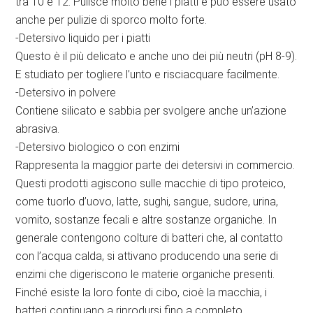
tra 10 e 12. Pulisce molto bene i piatti e può essere usato
anche per pulizie di sporco molto forte.
-Detersivo liquido per i piatti
Questo è il più delicato e anche uno dei più neutri (pH 8-9).
E studiato per togliere l’unto e risciacquare facilmente.
-Detersivo in polvere
Contiene silicato e sabbia per svolgere anche un’azione
abrasiva.
-Detersivo biologico o con enzimi
Rappresenta la maggior parte dei detersivi in commercio.
Questi prodotti agiscono sulle macchie di tipo proteico,
come tuorlo d’uovo, latte, sughi, sangue, sudore, urina,
vomito, sostanze fecali e altre sostanze organiche. In
generale contengono colture di batteri che, al contatto
con l’acqua calda, si attivano producendo una serie di
enzimi che digeriscono le materie organiche presenti.
Finché esiste la loro fonte di cibo, cioè la macchia, i
batteri continuano a riprodursi fino a completo