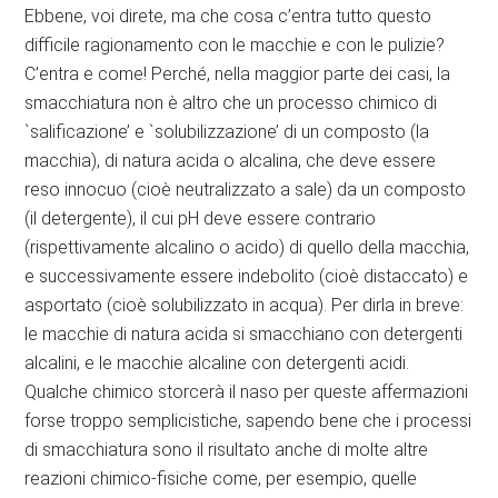
Ebbene, voi direte, ma che cosa c’entra tutto questo
difficile ragionamento con le macchie e con le pulizie?
C’entra e come! Perché, nella maggior parte dei casi, la
smacchiatura non è altro che un processo chimico di
`salificazione’ e `solubilizzazione’ di un composto (la
macchia), di natura acida o alcalina, che deve essere
reso innocuo (cioè neutralizzato a sale) da un composto
(il detergente), il cui pH deve essere contrario
(rispettivamente alcalino o acido) di quello della macchia,
e successivamente essere indebolito (cioè distaccato) e
asportato (cioè solubilizzato in acqua). Per dirla in breve:
le macchie di natura acida si smacchiano con detergenti
alcalini, e le macchie alcaline con detergenti acidi.
Qualche chimico storcerà il naso per queste affermazioni
forse troppo semplicistiche, sapendo bene che i processi
di smacchiatura sono il risultato anche di molte altre
reazioni chimico-fisiche come, per esempio, quelle