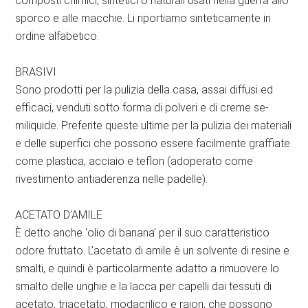
composti chimici, sintetici o naturali usati nella guerra allo
sporco e alle macchie. Li riportiamo sinteticamente in
ordine alfabetico.
BRASIVI
Sono prodotti per la pulizia della casa, assai diffusi ed
efficaci, venduti sotto forma di polveri e di creme se-
miliquide. Preferite queste ultime per la pulizia dei materiali
e delle superfici che possono essere facilmente graffiate
come plastica, acciaio e teflon (adoperato come
rivestimento antiaderenza nelle padelle).
ACETATO D’AMILE
È detto anche ‘olio di banana’ per il suo caratteristico
odore fruttato. L’acetato di amile è un solvente di resine e
smalti, e quindi è particolarmente adatto a rimuovere lo
smalto delle unghie e la lacca per capelli dai tessuti di
acetato, triacetato, modacrilico e raion, che possono