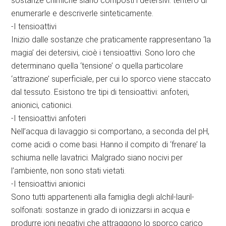
sostanze chimiche siano composti i detersivi: tenterò di
enumerarle e descriverle sinteticamente.
-I tensioattivi
Inizio dalle sostanze che praticamente rappresentano ‘la
magia’ dei detersivi, cioè i tensioattivi. Sono loro che
determinano quella ‘tensione’ o quella particolare
‘attrazione’ superficiale, per cui lo sporco viene staccato
dal tessuto. Esistono tre tipi di tensioattivi: anfoteri,
anionici, cationici.
-I tensioattivi anfoteri
Nell’acqua di lavaggio si comportano, a seconda del pH,
come acidi o come basi. Hanno il compito di ‘frenare’ la
schiuma nelle lavatrici. Malgrado siano nocivi per
l’ambiente, non sono stati vietati.
-I tensioattivi anionici
Sono tutti appartenenti alla famiglia degli alchil-lauril-
solfonati: sostanze in grado di ionizzarsi in acqua e
produrre ioni negativi che attraggono lo sporco carico