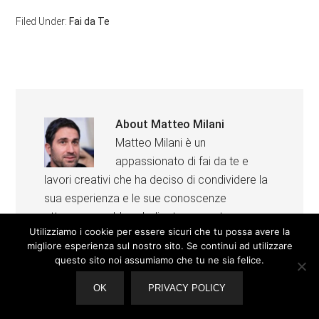
Filed Under:
Fai da Te
About
Matteo Milani
Matteo Milani è un
appassionato di fai da te e
lavori creativi che ha deciso di condividere la
sua esperienza e le sue conoscenze
attraverso un blog dedicato a questo
Utilizziamo i cookie per essere sicuri che tu possa avere la
argomento.
migliore esperienza sul nostro sito. Se continui ad utilizzare
Grazie alla sua passione e alla sua
questo sito noi assumiamo che tu ne sia felice.
competenza, è diventato un punto di
OK
PRIVACY POLICY
riferimento per chi vuole avvicinarsi al mondo
del fai da te e dei lavori creativi.