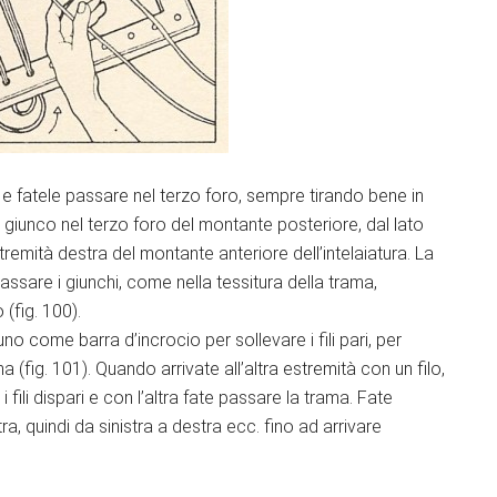
 e fatele passare nel terzo foro, sempre tirando bene in
giunco nel terzo foro del montante posteriore, dal lato
stremità destra del montante anteriore dell’intelaiatura. La
sare i giunchi, come nella tessitura della trama,
 (fig. 100).
no come barra d’incrocio per sollevare i fili pari, per
a (fig. 101). Quando arrivate all’altra estremità con un filo,
fili dispari e con l’altra fate passare la trama. Fate
, quindi da sinistra a destra ecc. fino ad arrivare