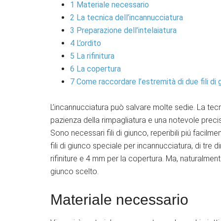
1
Materiale necessario
2
La tecnica dell’incannucciatura
3
Preparazione dell’intelaiatura
4
L’ordito
5
La rifinitura
6
La copertura
7
Come raccordare l’estremità di due fili di 
L’incannucciatura può salvare molte sedie. La tecn
pazienza della rimpagliatura e una notevole precisi
Sono necessari fili di giunco, reperibili piú facilme
fili di giunco speciale per incannucciatura, di tre 
rifiniture e 4 mm per la copertura. Ma, naturalmente, 
giunco scelto.
Materiale necessario