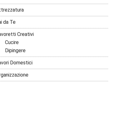
ttrezzatura
ai da Te
voretti Creativi
Cucire
Dipingere
avori Domestici
rganizzazione