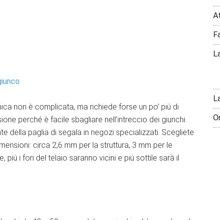
A
F
La
giunco
L
ica non è complicata, ma richiede forse un po’ piú di
O
one perché è facile sbagliare nell’intreccio dei giunchi.
nte della paglia di segala in negozi specializzati. Scegliete
dimensioni: circa 2,6 mm per la struttura, 3 mm per le
piú i fori del telaio saranno vicini e piú sottile sarà il