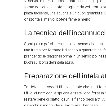
Vi servirà materiale poco costoso: due aghi piatti
forma conica che potete tagliare da voi, con la bas
pinza tagliente, una spugna e un buon grembiule. G
orizzontale, ma voi potete farne a meno.
La tecnica dell’incannucc
Somiglia un po’ alla tessitura, nel senso che fissa
una trama per formare il disegno a quadretti del fo
prendendo le diagonali prima in un senso poi nell’a
buchi sui bordi dell’intelaiatura.
Preparazione dell’intelaia
Togliete tutti i vecchi fili e verificate che tutti i
i fili di giunco con la spugna e tirateli con forz
restare bene di piatto, gli uni a fianco degli altri. A
cavicchi, in modo che il lavoro resti ben teso.