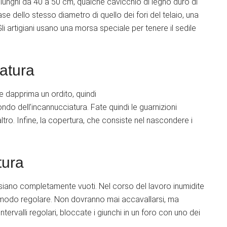
 lunghi da 40 a 50 cm, qualche cavicchio di legno duro di
e dello stesso diametro di quello dei fori del telaio, una
li artigiani usano una morsa speciale per tenere il sedile
iatura
te dapprima un ordito, quindi
ndo dell’incannucciatura. Fate quindi le guarnizioni
ltro. Infine, la copertura, che consiste nel nascondere i
tura
 fori siano completamente vuoti. Nel corso del lavoro inumidite
a in modo regolare. Non dovranno mai accavallarsi, ma
 intervalli regolari, bloccate i giunchi in un foro con uno dei