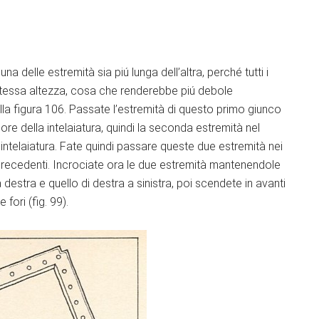
na delle estremità sia piú lunga dell’altra, perché tutti i
 stessa altezza, cosa che renderebbe piú debole
nella figura 106. Passate l’estremità di questo primo giunco
ore della intelaiatura, quindi la seconda estremità nel
intelaiatura. Fate quindi passare queste due estremità nei
 precedenti. Incrociate ora le due estremità mantenendole
a a destra e quello di destra a sinistra, poi scendete in avanti
fori (fig. 99).