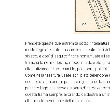
Prendete queste due estremità sotto l’intelaiatura
modo regolare. Fate passare le due estremità del 
sinistro, e cosí di seguito finché non arrivate all’e
trama si fa nel medesimo modo, ma dovrete far pas
alternativamente sotto un filo, poi sopra, poi sotto
Come nella tessitura, usate aghi piatti tenendone u
esempio, l’altra per far passare il giunco della tram
passate l’ago che serve da barra d’incrocio sotto i 
questa trama sempre lavorando da destra a sinistra
all’ultimo foro verticale dell’intelaiatura.